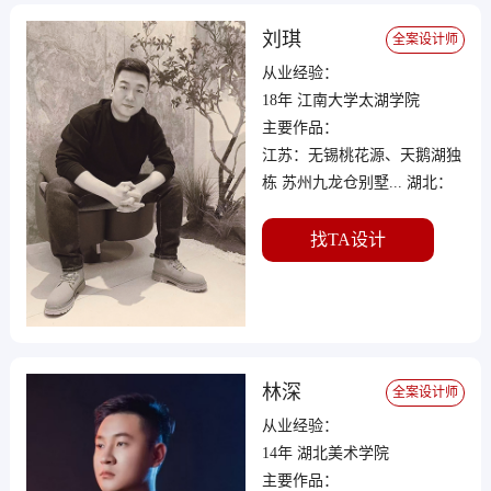
刘琪
全案设计师
从业经验：
18年 江南大学太湖学院
主要作品：
江苏：无锡桃花源、天鹅湖独
栋 苏州九龙仓别墅... 湖北：
恒大绿洲独栋别墅、韵湖首府
别墅、天祥尚府别墅、十二橡
找TA设计
树、湖墅观止、中国院子、泛
海国际、世纪江尚、华侨城、
绿地海珀滨江、私人会所、四
合院等
林深
全案设计师
从业经验：
14年 湖北美术学院
主要作品：