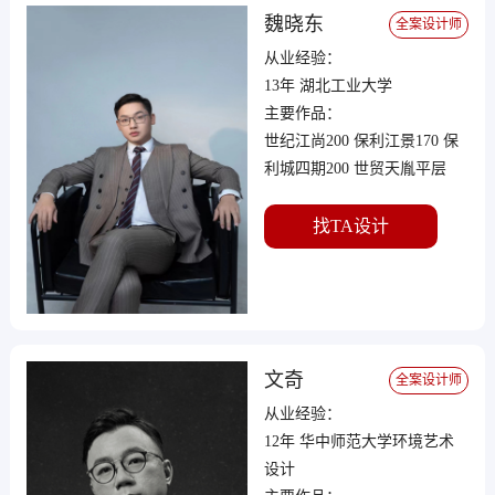
魏晓东
全案设计师
从业经验：
13年 湖北工业大学
主要作品：
世纪江尚200 保利江景170 保
利城四期200 世贸天胤平层
290 成都258号院140 保利中央
公馆叠拼350 碧桂园水蓝湾别
找TA设计
墅400 襄阳水云墅别墅500 鄂
州梧桐湖别墅350 华侨城二期
跃层350
文奇
全案设计师
从业经验：
12年 华中师范大学环境艺术
设计