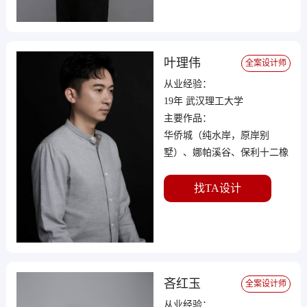
叶理伟
全案设计师
从业经验：
19年 武汉理工大学
主要作品：
华侨城（纯水岸，原岸别
墅）、娜帕溪谷、保利十二橡
树、F天下、驿山高尔夫、中
建汤逊湖壹号、远洋庄园、中
找TA设计
国院子、招商公园、元舍
吝红玉
全案设计师
从业经验：