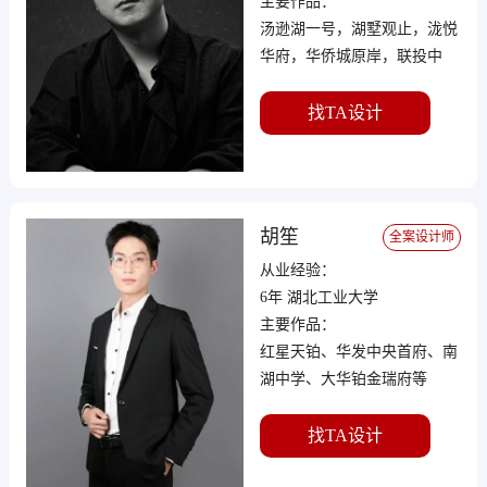
主要作品：
汤逊湖一号，湖墅观止，泷悦
华府，华侨城原岸，联投中
心，泛海国际，华发中城荟
找TA设计
胡笙
全案设计师
从业经验：
6年 湖北工业大学
主要作品：
红星天铂、华发中央首府、南
湖中学、大华铂金瑞府等
找TA设计