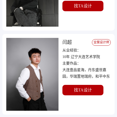
庄、世贸.诺丁山、卡尔顿庄
找TA设计
园、城投瀚城濮岸等
闫超
全案设计师
从业经验：
10年 辽宁大连艺术学院
主要作品：
大连壹品星海，丹东盛世嘉
园，华瑞置地瑞府，和平中东
首付，万锦香樟树，华润公园
九里
找TA设计