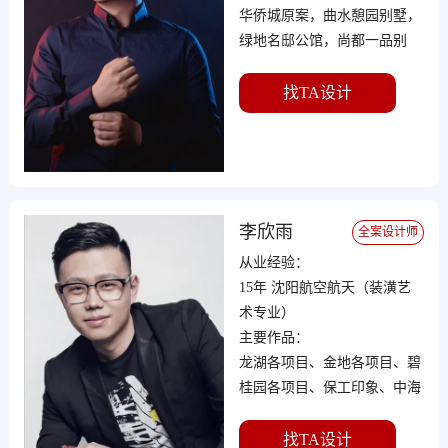
华侨城原案，曲水憩园别墅，
绿地名邸公馆，尚都一品别
墅，海悦天地别墅，复地东湖
国际等
找TA设计
李欣雨
全案设计师
从业经验：
15年 沈阳航空航天（装潢艺
术专业）
主要作品：
龙湖各项目、金地各项目、碧
桂园各项目、保工印象、中海
城、中海和平之门等
找TA设计