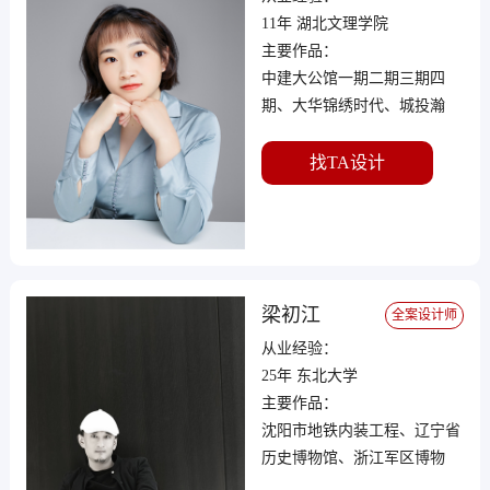
11年 湖北文理学院
主要作品：
中建大公馆一期二期三期四
期、大华锦绣时代、城投瀚
城、华润昆仑御、中建光谷之
星、融创望江府、融侨滨江城
找TA设计
美域等
梁初江
全案设计师
从业经验：
25年 东北大学
主要作品：
沈阳市地铁内装工程、辽宁省
历史博物馆、浙江军区博物
馆、沈阳恒隆广场、方迪山